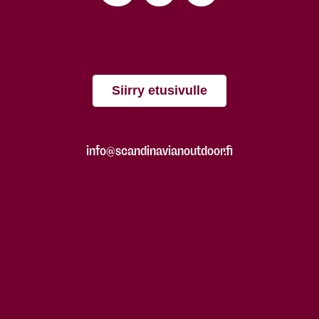
Siirry etusivulle
info@scandinavianoutdoor.fi