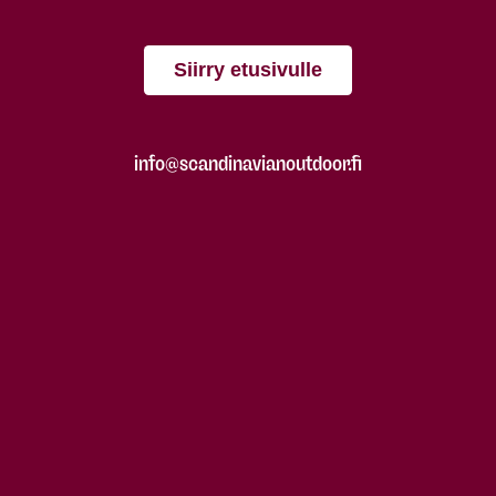
Siirry etusivulle
info@scandinavianoutdoor.fi