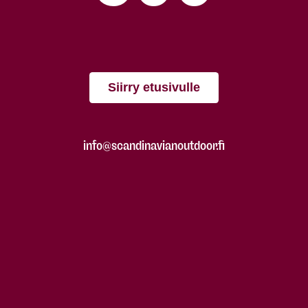
Siirry etusivulle
info@scandinavianoutdoor.fi