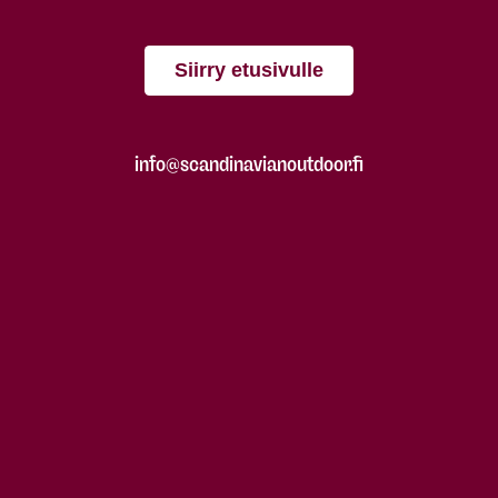
Siirry etusivulle
info@scandinavianoutdoor.fi