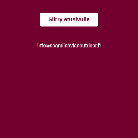
Siirry etusivulle
info@scandinavianoutdoor.fi