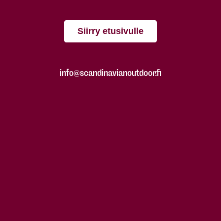
Siirry etusivulle
info@scandinavianoutdoor.fi