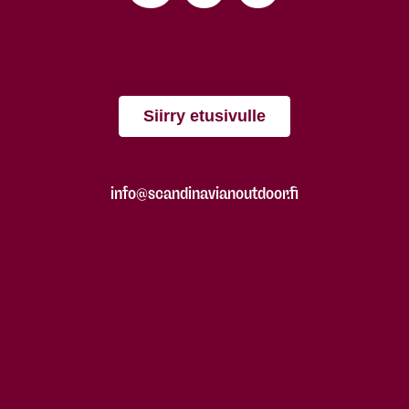
Siirry etusivulle
info@scandinavianoutdoor.fi