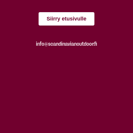
Siirry etusivulle
info@scandinavianoutdoor.fi