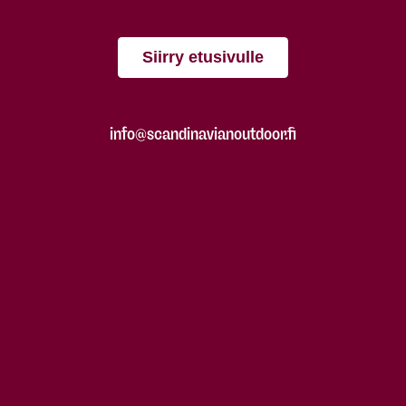
Siirry etusivulle
info@scandinavianoutdoor.fi