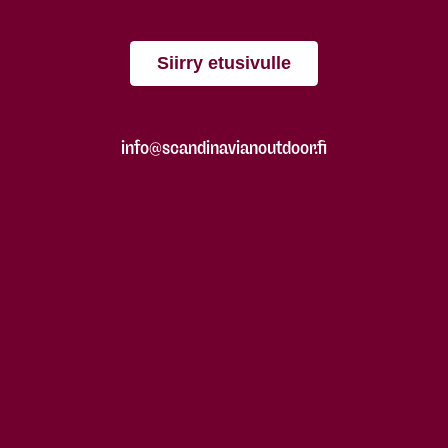
Siirry etusivulle
info@scandinavianoutdoor.fi