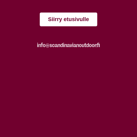
Siirry etusivulle
info@scandinavianoutdoor.fi