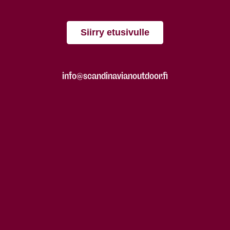
Siirry etusivulle
info@scandinavianoutdoor.fi