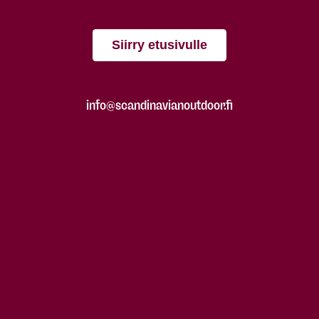
Siirry etusivulle
info@scandinavianoutdoor.fi