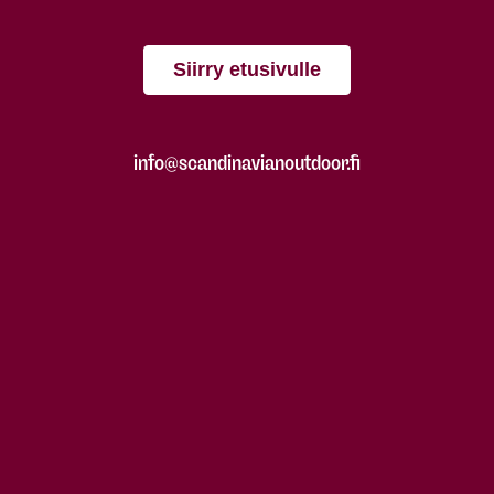
Siirry etusivulle
info@scandinavianoutdoor.fi