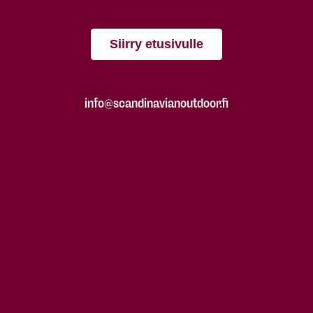
Siirry etusivulle
info@scandinavianoutdoor.fi