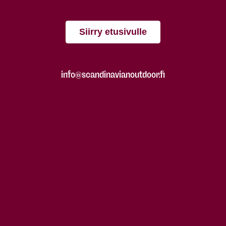
Siirry etusivulle
info@scandinavianoutdoor.fi