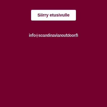
Siirry etusivulle
info@scandinavianoutdoor.fi