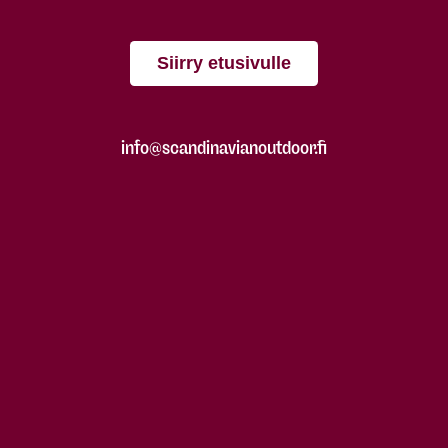
Siirry etusivulle
info@scandinavianoutdoor.fi