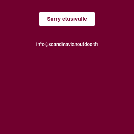
Siirry etusivulle
info@scandinavianoutdoor.fi