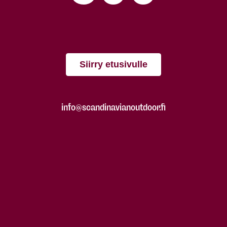
Siirry etusivulle
info@scandinavianoutdoor.fi