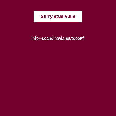
Siirry etusivulle
info@scandinavianoutdoor.fi