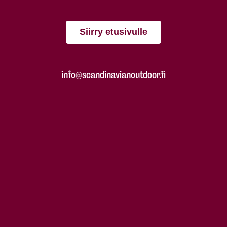
Siirry etusivulle
info@scandinavianoutdoor.fi