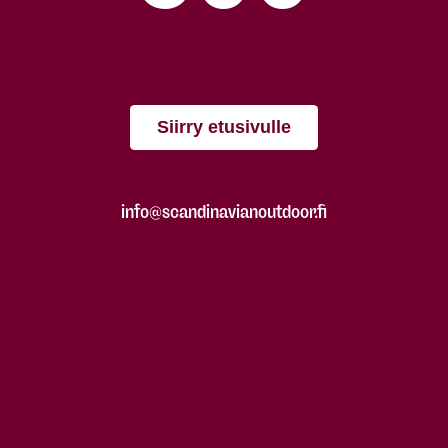
Siirry etusivulle
info@scandinavianoutdoor.fi