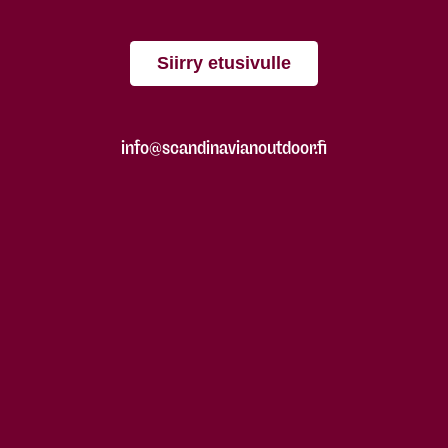
Siirry etusivulle
info@scandinavianoutdoor.fi