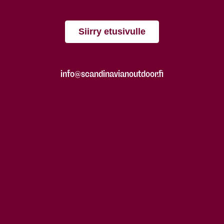
Siirry etusivulle
info@scandinavianoutdoor.fi