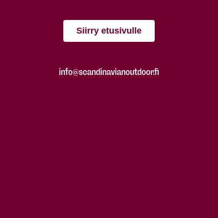
Siirry etusivulle
info@scandinavianoutdoor.fi