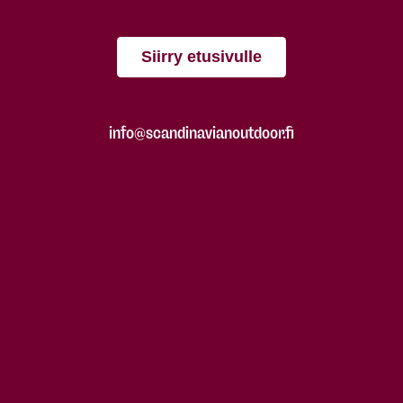
Siirry etusivulle
info@scandinavianoutdoor.fi