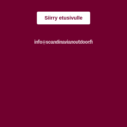
Siirry etusivulle
info@scandinavianoutdoor.fi