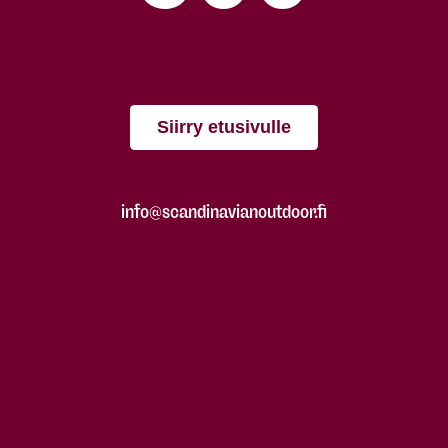
Siirry etusivulle
info@scandinavianoutdoor.fi