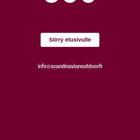
Siirry etusivulle
info@scandinavianoutdoor.fi