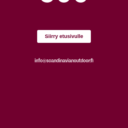
Siirry etusivulle
info@scandinavianoutdoor.fi