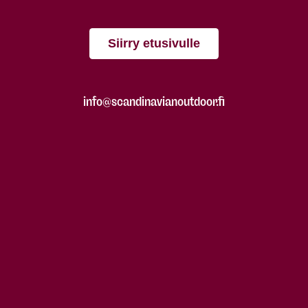
Siirry etusivulle
info@scandinavianoutdoor.fi