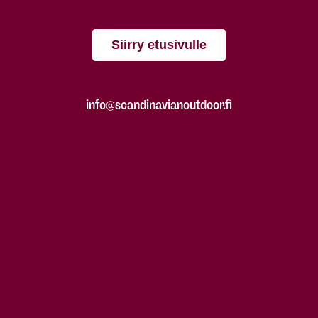
Siirry etusivulle
info@scandinavianoutdoor.fi