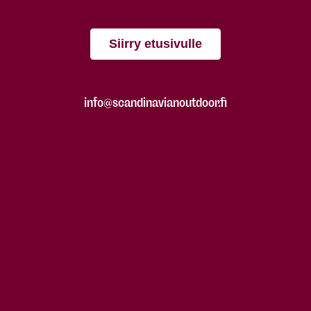
Siirry etusivulle
info@scandinavianoutdoor.fi