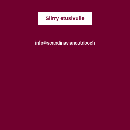
Siirry etusivulle
info@scandinavianoutdoor.fi