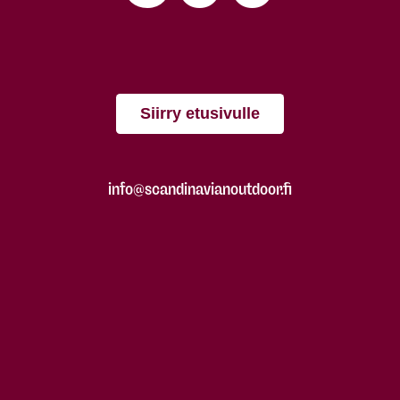
Siirry etusivulle
info@scandinavianoutdoor.fi