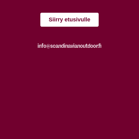
Siirry etusivulle
info@scandinavianoutdoor.fi