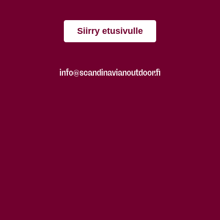
Siirry etusivulle
info@scandinavianoutdoor.fi