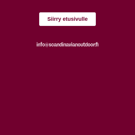
Siirry etusivulle
info@scandinavianoutdoor.fi