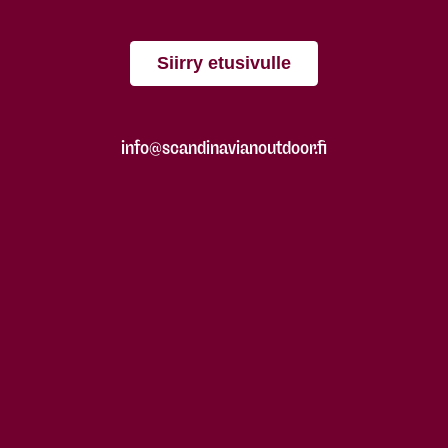
Siirry etusivulle
info@scandinavianoutdoor.fi