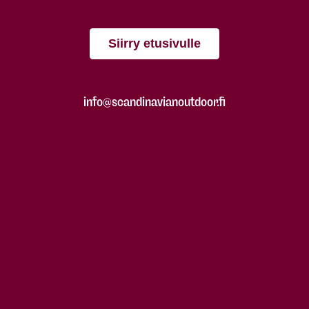
Siirry etusivulle
info@scandinavianoutdoor.fi