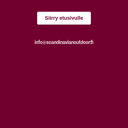
Siirry etusivulle
info@scandinavianoutdoor.fi