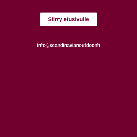
Siirry etusivulle
info@scandinavianoutdoor.fi