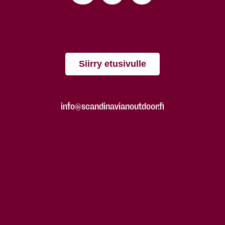
Siirry etusivulle
info@scandinavianoutdoor.fi