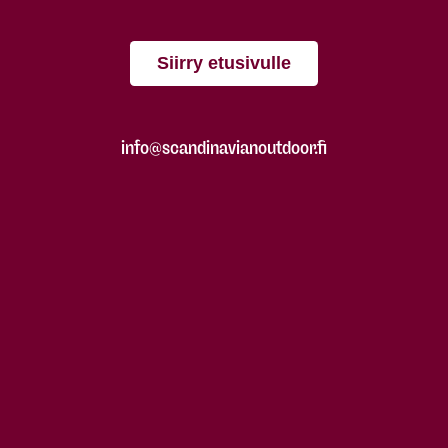
Siirry etusivulle
info@scandinavianoutdoor.fi