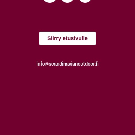
Siirry etusivulle
info@scandinavianoutdoor.fi