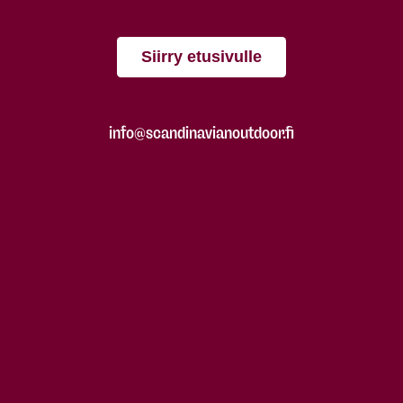
Siirry etusivulle
info@scandinavianoutdoor.fi