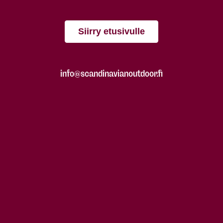
Siirry etusivulle
info@scandinavianoutdoor.fi