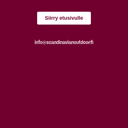
Siirry etusivulle
info@scandinavianoutdoor.fi