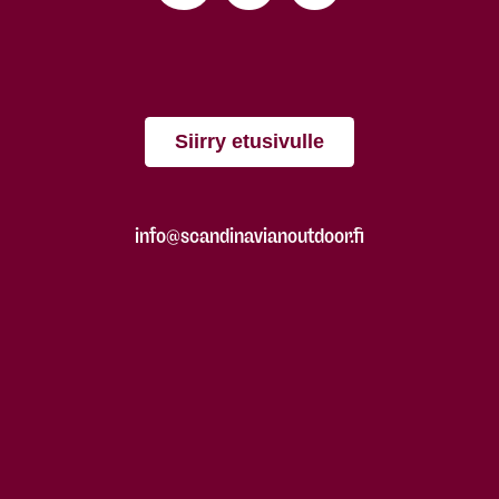
Siirry etusivulle
info@scandinavianoutdoor.fi